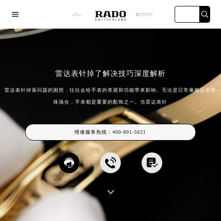

雷达表针掉了解决技巧深度解析
雷达表针掉落问题的困扰，往往会给手表的美观和功能带来影响。无论是日常佩戴还是特
 title="上海雷
殊场合，手表都是重要的配饰之一。当雷达表针
广州万菱汇店
深圳华润大厦店
天津金融中
达维修保养服
务中心宏伊店"
维修服务热线：
400-801-5621
海宏伊店


