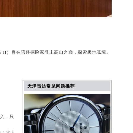
rer II）旨在陪伴探险家登上高山之巅，探索极地孤境。
天津雷达常见问题推荐
不入，只
87 次人