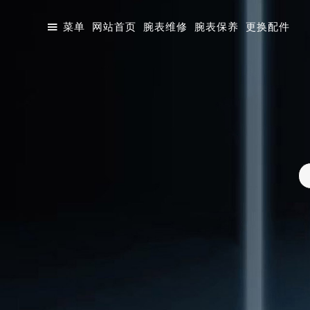

菜单
网站首页
腕表维修
腕表保养
更换配件
大厦店
天津金融中心店
成都东