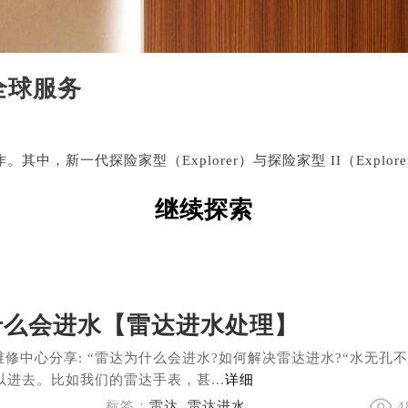
全球服务
，新一代探险家型（Explorer）与探险家型 II（Explo
继续探索
什么会进水【雷达进水处理】
修中心分享: “雷达为什么会进水?如何解决雷达进水?“水无孔
进去。比如我们的雷达手表，甚...
详细
标签：
雷达
,
雷达进水
4