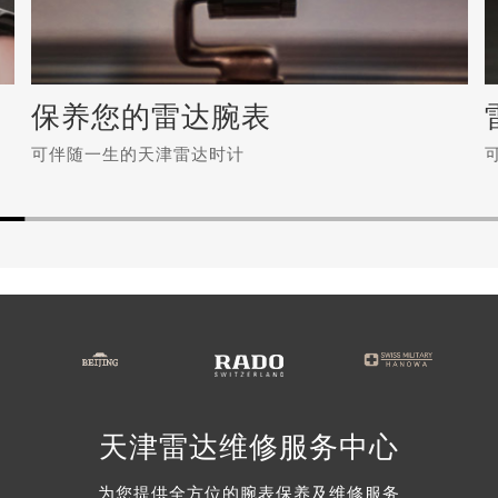
保养您的雷达腕表
可伴随一生的天津雷达时计
保养您的雷达腕表
可伴随一生的天津雷达时计
雷达手表表带脱皮该如何修复？
雷达手表金属表链怎么保养？（金属表链的保养方法）
天津雷达维修服务中心
雷达手表如何科学的保养？（保养建议）
如何保养雷达手表（雷达手表的保养方法）
为您提供全方位的腕表保养及维修服务