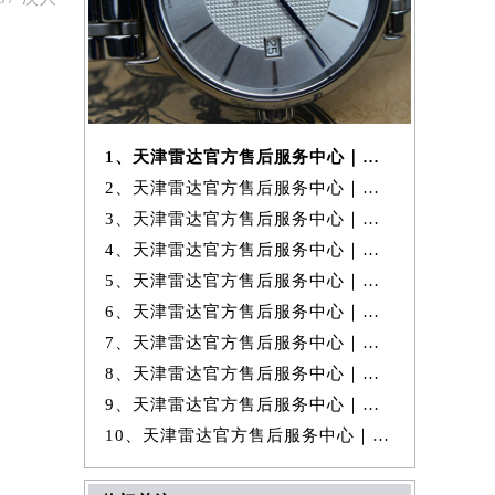
1、天津雷达官方售后服务中心｜详细地址与官方热线权威信息公示（2026年7月最新）
2、天津雷达官方售后服务中心｜服务电话及全部网点地址权威信息公示（2026年7月最新）
3、天津雷达官方售后服务中心｜详细网点地址与售后服务电话权威信息公示（2026年7月最新）
4、天津雷达官方售后服务中心｜最新服务电话及地址权威信息公示（2026年7月最新）
5、天津雷达官方售后服务中心｜网点地址与官方客服电话权威信息公示（2026年7月最新）
6、天津雷达官方售后服务中心｜服务电话及全部地址权威信息公示（2026年7月最新）
7、天津雷达官方售后服务中心｜网点地址与官方联系电话权威信息公示（2026年7月最新）
8、天津雷达官方售后服务中心｜详细地址与维修热线权威信息公示（2026年7月最新）
9、天津雷达官方售后服务中心｜全新网点地址与官方售后热线权威信息公示（2026年7月最新）
10、天津雷达官方售后服务中心｜网点地址和联系电话权威信息公示（2026年7月最新）