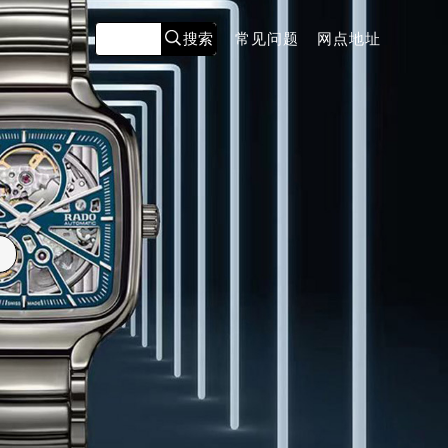
常见问题
网点地址