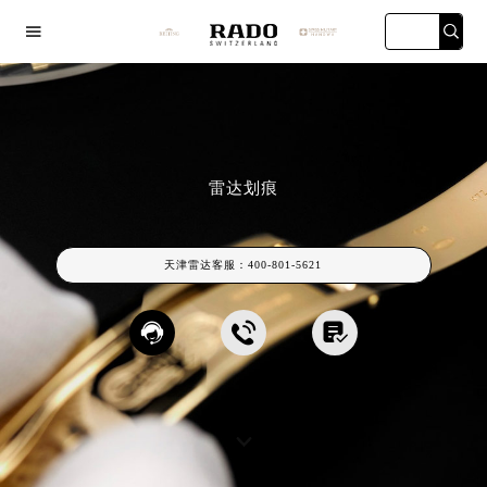

雷达划痕
 title="上海雷
广州万菱汇店
深圳华润大厦店
天津金融中
达维修保养服
天津雷达客服：
400-801-5621
务中心宏伊店"



海宏伊店