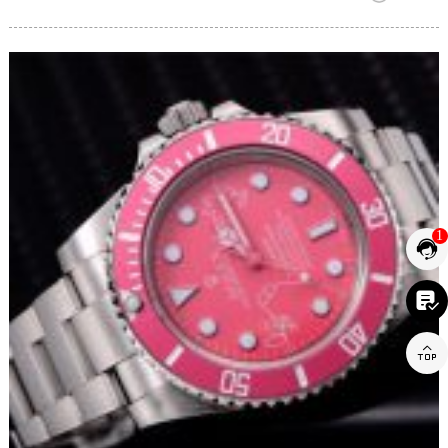
1


